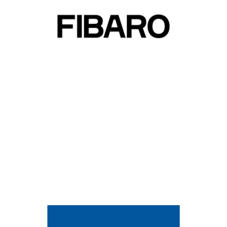
haute technologie pour la maison. Il propose ainsi de la
domotique permettant de rendre votre maison
intelligente, de contrôler les appareils multimédia… de
gérer l’ensemble de votre maison depuis un
smartphone. Curieux d’une telle technologie ? Venez
nous voir !
Nice est un fabriquant spécialisé dans la motorisation