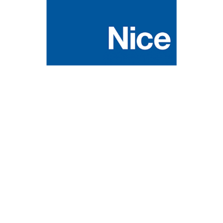
de vos équipements de fermetures. Nice est une entité
novatrice qui est en perpétuelle recherche de voie qui
n’existent pas encore. Pour cela, il améliore le bien-être
en simplifiant les mouvements du quotidien tout en
sécurité. L’ensemble de leur gamme est simple
d’utilisation dans une design raffiné.
Prefalu
est une entreprise française qui conçoit et