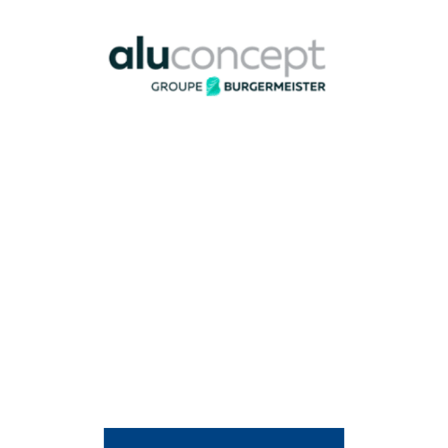
Burgermeisteret spécialiste de la menuiserie extérieure
en aluminium,
Aluconcept
travaille à la façon d’un
ferronnier d’art. L’exigence est au cœur de ses valeurs,
elle recherche à travers chaque projet une qualité
d’exécution optimale.
Elle est notamment reconnue
pour sa capacité à satisfaire les plus hautes
exigences et réaliser les projets les plus inédits :
des
plus classiques aux plus originaux, des plus petits aux
plus grandioses.