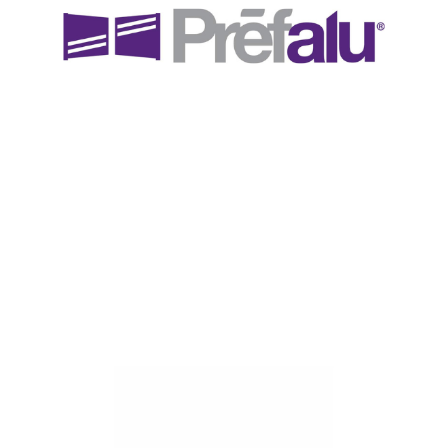
fabrique des portails, portillons et clôtures selon notre
demande.
Lemonnier
et
Prefalu
sont devenu
rapidement des partenaires car les produits proposés
sont de qualités,
made in France
et respectueux de
l’environnement.
Axceo Systems est un fournisseur de Lemonnier
depuis plus de 10 ans. Nous collaborons ensemble